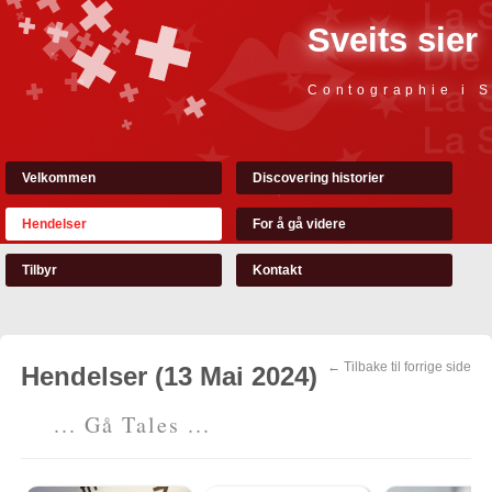
Sveits sier
Contographie i S
Velkommen
Discovering historier
Hendelser
For å gå videre
Tilbyr
Kontakt
← Tilbake til forrige side
Hendelser (13 Mai 2024)
... Gå Tales ...