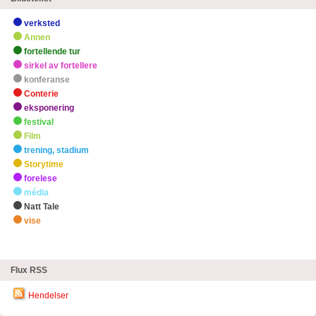
verksted
Annen
fortellende tur
sirkel av fortellere
konferanse
Conterie
eksponering
festival
Film
trening, stadium
Storytime
forelese
média
Natt Tale
vise
zHøydepunkter
Flux RSS
Hendelser