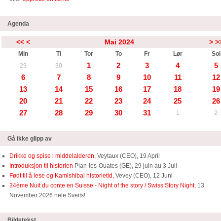
Agenda
<<
<
Mai 2024
>
>
Min
Ti
Tor
To
Fr
Lør
Sol
1
2
3
4
5
29
30
6
7
8
9
10
11
12
13
14
15
16
17
18
19
20
21
22
23
24
25
26
27
28
29
30
31
1
2
Gå ikke glipp av
Drikke og spise i middelalderen,
Veytaux (CEO), 19 April
Introduksjon til historien
Plan-les-Ouates (GE), 29 juin au 3 Juli
Født til å lese og Kamishibai historietid,
Vevey (CEO), 12 Juni
34ème Nuit du conte en Suisse - Night of the story / Swiss Story Night
, 13
November 2026 hele Sveits!
Bildetekst