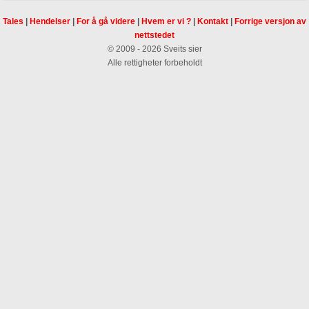
Tales
|
Hendelser
|
For å gå videre
|
Hvem er vi ?
|
Kontakt
|
Forrige versjon av
nettstedet
© 2009 - 2026 Sveits sier
Alle rettigheter forbeholdt