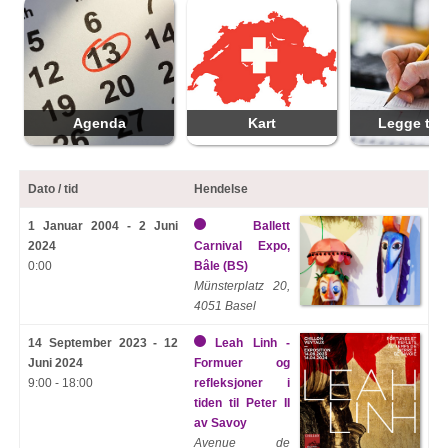
Agenda
Kart
Legge til 
Dato / tid
Hendelse
1 Januar 2004 - 2 Juni
Ballett
2024
Carnival Expo,
0:00
Bâle (BS)
Münsterplatz 20,
4051 Basel
14 September 2023 - 12
Leah Linh -
Juni 2024
Formuer og
9:00 - 18:00
refleksjoner i
tiden til Peter II
av Savoy
Avenue de