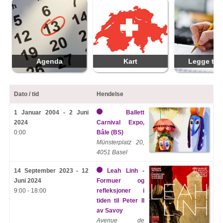
Agenda
Kart
Legge til 
Dato / tid
Hendelse
1 Januar 2004 - 2 Juni
Ballett
2024
Carnival Expo,
0:00
Bâle (BS)
Münsterplatz 20,
4051 Basel
14 September 2023 - 12
Leah Linh -
Juni 2024
Formuer og
9:00 - 18:00
refleksjoner i
tiden til Peter II
av Savoy
Avenue de