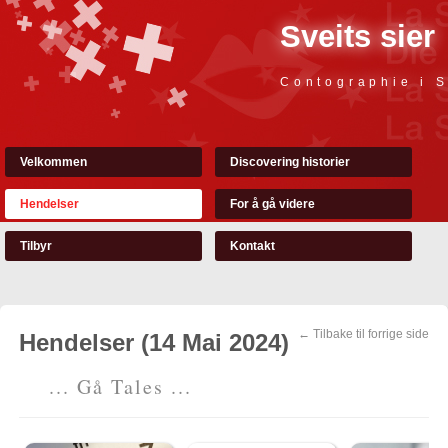
Sveits sier
Contographie i S
Velkommen
Discovering historier
Hendelser
For å gå videre
Tilbyr
Kontakt
← Tilbake til forrige side
Hendelser (14 Mai 2024)
... Gå Tales ...