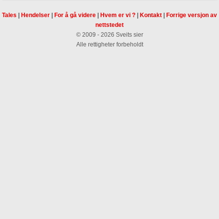
Tales
|
Hendelser
|
For å gå videre
|
Hvem er vi ?
|
Kontakt
|
Forrige versjon av
nettstedet
© 2009 - 2026 Sveits sier
Alle rettigheter forbeholdt