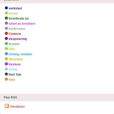
verksted
Annen
fortellende tur
sirkel av fortellere
konferanse
Conterie
eksponering
festival
Film
trening, stadium
Storytime
forelese
média
Natt Tale
vise
zHøydepunkter
Flux RSS
Hendelser