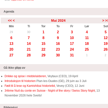
Agenda
<<
<
Mai 2024
>
>
Min
Ti
Tor
To
Fr
Lør
Sol
1
2
3
4
5
29
30
6
7
8
9
10
11
12
13
14
15
16
17
18
19
20
21
22
23
24
25
26
27
28
29
30
31
1
2
Gå ikke glipp av
Drikke og spise i middelalderen,
Veytaux (CEO), 19 April
Introduksjon til historien
Plan-les-Ouates (GE), 29 juin au 3 Juli
Født til å lese og Kamishibai historietid,
Vevey (CEO), 12 Juni
34ème Nuit du conte en Suisse - Night of the story / Swiss Story Night
, 13
November 2026 hele Sveits!
Bildetekst