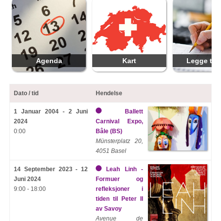
Agenda
Kart
Legge til 
Dato / tid
Hendelse
1 Januar 2004 - 2 Juni
Ballett
2024
Carnival Expo,
0:00
Bâle (BS)
Münsterplatz 20,
4051 Basel
14 September 2023 - 12
Leah Linh -
Juni 2024
Formuer og
9:00 - 18:00
refleksjoner i
tiden til Peter II
av Savoy
Avenue de