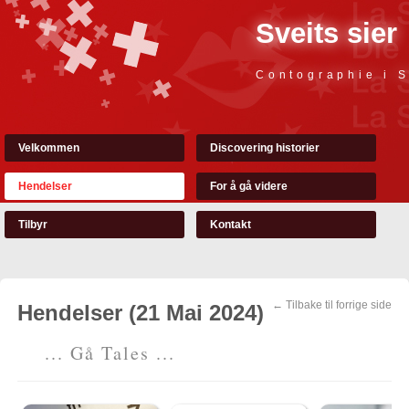
Sveits sier
Contographie i S
Velkommen
Discovering historier
Hendelser
For å gå videre
Tilbyr
Kontakt
← Tilbake til forrige side
Hendelser (21 Mai 2024)
... Gå Tales ...