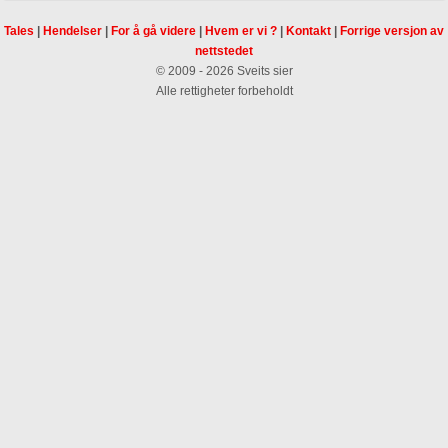
Tales
|
Hendelser
|
For å gå videre
|
Hvem er vi ?
|
Kontakt
|
Forrige versjon av
nettstedet
© 2009 - 2026 Sveits sier
Alle rettigheter forbeholdt