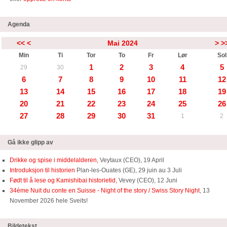
Agenda
<<
<
Mai 2024
>
>
Min
Ti
Tor
To
Fr
Lør
Sol
1
2
3
4
5
29
30
6
7
8
9
10
11
12
13
14
15
16
17
18
19
20
21
22
23
24
25
26
27
28
29
30
31
1
2
Gå ikke glipp av
Drikke og spise i middelalderen,
Veytaux (CEO), 19 April
Introduksjon til historien
Plan-les-Ouates (GE), 29 juin au 3 Juli
Født til å lese og Kamishibai historietid,
Vevey (CEO), 12 Juni
34ème Nuit du conte en Suisse - Night of the story / Swiss Story Night
, 13
November 2026 hele Sveits!
Bildetekst