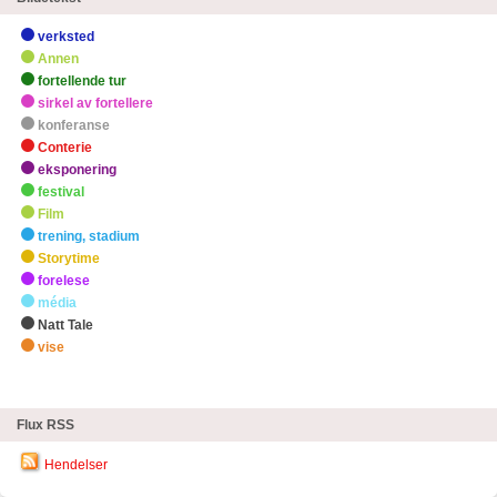
verksted
Annen
fortellende tur
sirkel av fortellere
konferanse
Conterie
eksponering
festival
Film
trening, stadium
Storytime
forelese
média
Natt Tale
vise
zHøydepunkter
Flux RSS
Hendelser