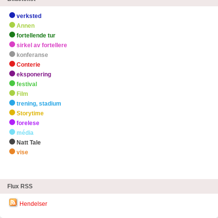
verksted
Annen
fortellende tur
sirkel av fortellere
konferanse
Conterie
eksponering
festival
Film
trening, stadium
Storytime
forelese
média
Natt Tale
vise
zHøydepunkter
Flux RSS
Hendelser