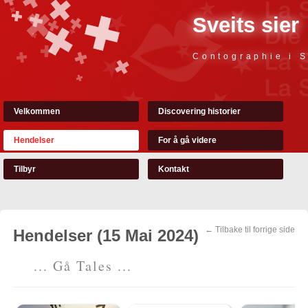
Sveits sier
Contographie i S
Velkommen
Discovering historier
Hendelser
For å gå videre
Tilbyr
Kontakt
← Tilbake til forrige side
Hendelser (15 Mai 2024)
... Gå Tales ...