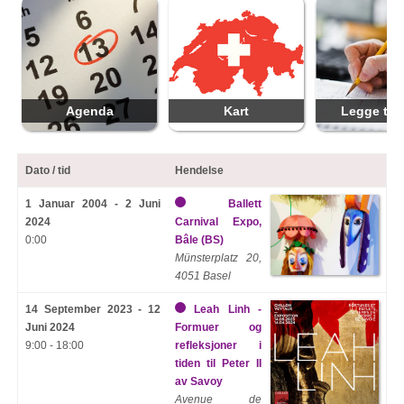
Agenda
Kart
Legge til 
Dato / tid
Hendelse
1 Januar 2004 - 2 Juni
Ballett
2024
Carnival Expo,
0:00
Bâle (BS)
Münsterplatz 20,
4051 Basel
14 September 2023 - 12
Leah Linh -
Juni 2024
Formuer og
9:00 - 18:00
refleksjoner i
tiden til Peter II
av Savoy
Avenue de