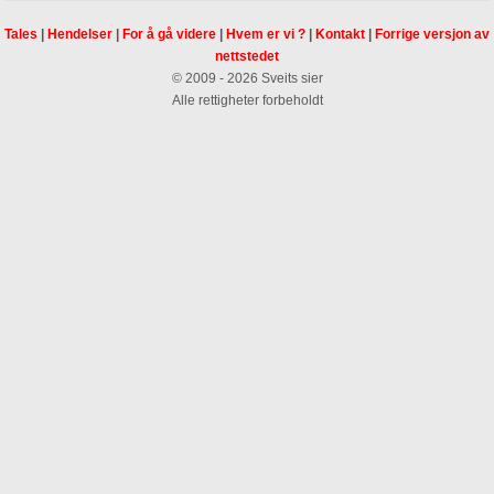
Tales
|
Hendelser
|
For å gå videre
|
Hvem er vi ?
|
Kontakt
|
Forrige versjon av
nettstedet
© 2009 - 2026 Sveits sier
Alle rettigheter forbeholdt