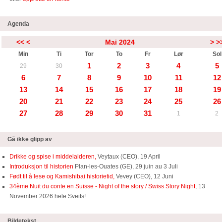
Agenda
<<
<
Mai 2024
>
>
Min
Ti
Tor
To
Fr
Lør
Sol
1
2
3
4
5
29
30
6
7
8
9
10
11
12
13
14
15
16
17
18
19
20
21
22
23
24
25
26
27
28
29
30
31
1
2
Gå ikke glipp av
Drikke og spise i middelalderen,
Veytaux (CEO), 19 April
Introduksjon til historien
Plan-les-Ouates (GE), 29 juin au 3 Juli
Født til å lese og Kamishibai historietid,
Vevey (CEO), 12 Juni
34ème Nuit du conte en Suisse - Night of the story / Swiss Story Night
, 13
November 2026 hele Sveits!
Bildetekst