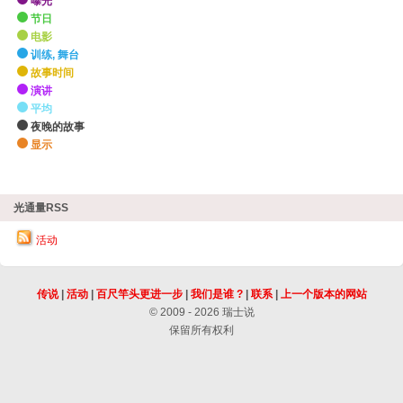
曝光
节日
电影
训练, 舞台
故事时间
演讲
平均
夜晚的故事
显示
zHighlights
光通量RSS
活动
传说
|
活动
|
百尺竿头更进一步
|
我们是谁 ?
|
联系
|
上一个版本的网站
© 2009 - 2026 瑞士说
保留所有权利