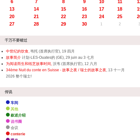
6
7
8
9
10
11
1
13
14
15
16
17
18
1
20
21
22
23
24
25
2
27
28
29
30
1
2
千万不要错过
中世纪的饮食,
韦托 (首席执行官), 19 四月
故事简介
计划-LES-Ouates的 (GE), 29 juin au 3 七月
为阅读而生和纸芝故事时间,
沃韦 (首席执行官), 12 六月
34ème Nuit du conte en Suisse - 故事之夜 / 瑞士的故事之夜
, 13 十一月
2026 整个瑞士!
传说
车间
其他
叙述介绍
说书圈
会议
conterie