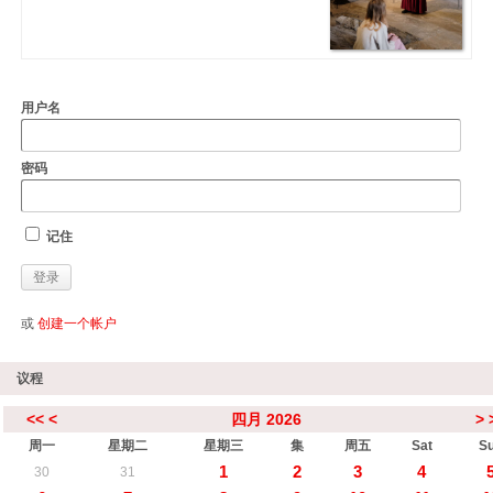
用户名
密码
记住
或
创建一个帐户
议程
<<
<
四月 2026
>
周一
星期二
星期三
集
周五
Sat
S
1
2
3
4
30
31