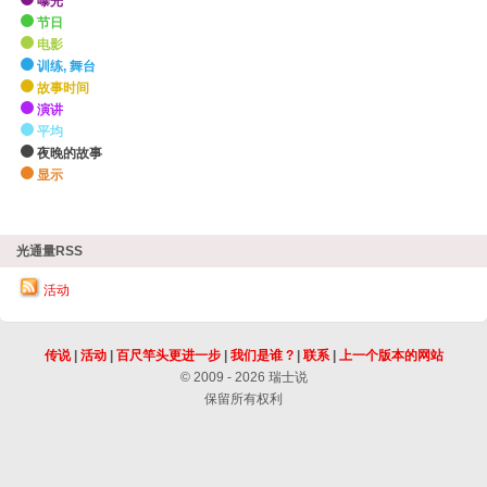
曝光
节日
电影
训练, 舞台
故事时间
演讲
平均
夜晚的故事
显示
zHighlights
光通量RSS
活动
传说
|
活动
|
百尺竿头更进一步
|
我们是谁 ?
|
联系
|
上一个版本的网站
© 2009 - 2026 瑞士说
保留所有权利