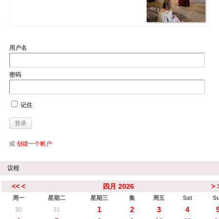
用户名
密码
记住
或
创建一个帐户
议程
<<
<
四月 2026
>
周一
星期二
星期三
集
周五
Sat
S
1
2
3
4
30
31