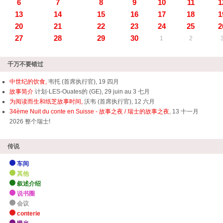
6
7
8
9
10
11
1
13
14
15
16
17
18
1
20
21
22
23
24
25
2
27
28
29
30
1
2
千万不要错过
中世纪的饮食,
韦托 (首席执行官), 19 四月
故事简介
计划-LES-Ouates的 (GE), 29 juin au 3 七月
为阅读而生和纸芝故事时间,
沃韦 (首席执行官), 12 六月
34ème Nuit du conte en Suisse - 故事之夜 / 瑞士的故事之夜
, 13 十一月
2026 整个瑞士!
传说
车间
其他
叙述介绍
说书圈
会议
conterie