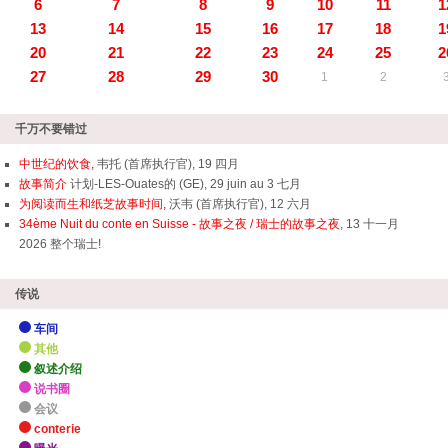
6
7
8
9
10
11
1
13
14
15
16
17
18
1
20
21
22
23
24
25
2
27
28
29
30
1
2
千万不要错过
中世纪的饮食,
韦托 (首席执行官), 19 四月
故事简介
计划-LES-Ouates的 (GE), 29 juin au 3 七月
为阅读而生和纸芝故事时间,
沃韦 (首席执行官), 12 六月
34ème Nuit du conte en Suisse - 故事之夜 / 瑞士的故事之夜
, 13 十一月
2026 整个瑞士!
传说
车间
其他
叙述介绍
说书圈
会议
conterie