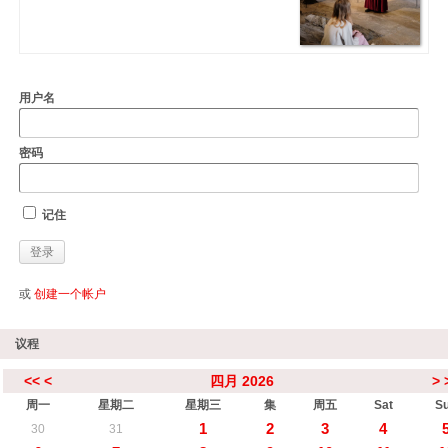
用户名
密码
记住
或
创建一个帐户
议程
<<
<
四月 2026
>
周一
星期二
星期三
集
周五
Sat
S
1
2
3
4
30
31