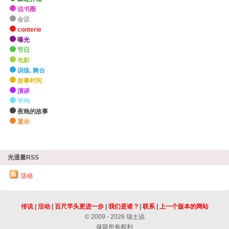
说书圈
会议
conterie
曝光
节日
电影
训练, 舞台
故事时间
演讲
平均
夜晚的故事
显示
zHighlights
光通量RSS
活动
传说
|
活动
|
百尺竿头更进一步
|
我们是谁 ?
|
联系
|
上一个版本的网站
© 2009 - 2026 瑞士说
保留所有权利