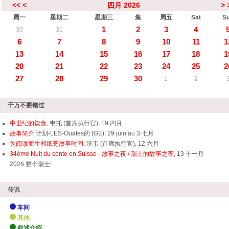
<<
<
四月 2026
>
周一
星期二
星期三
集
周五
Sat
S
1
2
3
4
30
31
6
7
8
9
10
11
1
13
14
15
16
17
18
1
20
21
22
23
24
25
2
27
28
29
30
1
2
千万不要错过
中世纪的饮食,
韦托 (首席执行官), 19 四月
故事简介
计划-LES-Ouates的 (GE), 29 juin au 3 七月
为阅读而生和纸芝故事时间,
沃韦 (首席执行官), 12 六月
34ème Nuit du conte en Suisse - 故事之夜 / 瑞士的故事之夜
, 13 十一月
2026 整个瑞士!
传说
车间
其他
叙述介绍