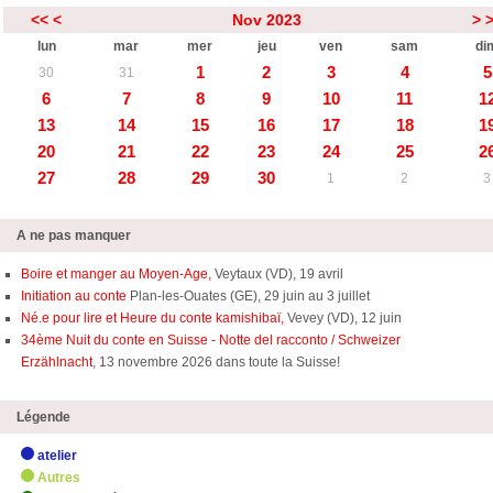
<<
<
Nov 2023
>
lun
mar
mer
jeu
ven
sam
di
1
2
3
4
5
30
31
6
7
8
9
10
11
1
13
14
15
16
17
18
1
20
21
22
23
24
25
2
27
28
29
30
1
2
3
A ne pas manquer
Boire et manger au Moyen-Age,
Veytaux (VD), 19 avril
Initiation au conte
Plan-les-Ouates (GE), 29 juin au 3 juillet
Né.e pour lire et Heure du conte kamishibaï,
Vevey (VD), 12 juin
34ème Nuit du conte en Suisse - Notte del racconto / Schweizer
Erzählnacht
, 13 novembre 2026 dans toute la Suisse!
Légende
atelier
Autres