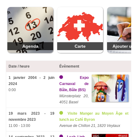
Agenda
Carte
Ajouter une
Date / heure
Évènement
1 janvier 2004 - 2 juin
Expo
2024
Carnaval de
0:00
Bâle, Bâle (BS)
Münsterplatz 20,
4051 Basel
19 mars 2023 - 19
Visite Manger au Moyen Âge et
novembre 2023
lunch au Café Byron
11:00 - 13:00
Avenue de Chillon 21, 1820 Veytaux