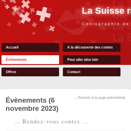
La Suisse 
Contographie de
Accueil
A la découverte des contes
Évènements
Pour aller plus loin
Offres
Contact
← Revenir à la page précédente
Évènements (6
novembre 2023)
... Rendez-vous contes ...