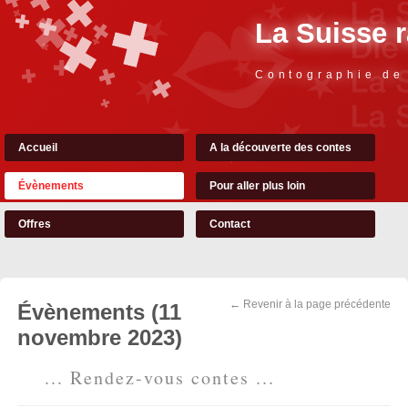
La Suisse 
Contographie de
Accueil
A la découverte des contes
Évènements
Pour aller plus loin
Offres
Contact
← Revenir à la page précédente
Évènements (11
novembre 2023)
... Rendez-vous contes ...