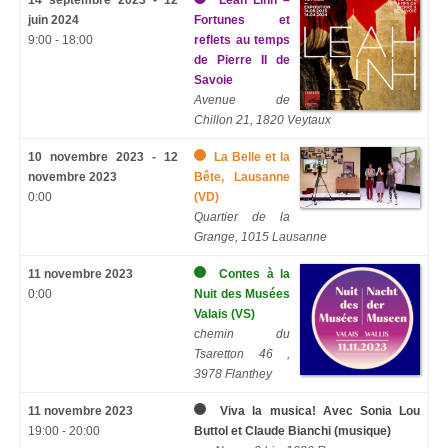
14 septembre 2023 - 12
Leah Linh –
juin 2024
Fortunes et
9:00 - 18:00
reflets au temps
de Pierre II de
Savoie
Avenue de
Chillon 21, 1820 Veytaux
10 novembre 2023 - 12
La Belle et la
novembre 2023
Bête, Lausanne
0:00
(VD)
Quartier de la
Grange, 1015 Lausanne
11 novembre 2023
Contes à la
0:00
Nuit des Musées
Valais (VS)
chemin du
Tsaretton 46 ,
3978 Flanthey
11 novembre 2023
Viva la musica! Avec Sonia Lou
19:00 - 20:00
Buttol et Claude Bianchi (musique)