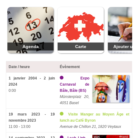
Agenda
Carte
Ajouter une
Date / heure
Évènement
1 janvier 2004 - 2 juin
Expo
2024
Carnaval de
0:00
Bâle, Bâle (BS)
Münsterplatz 20,
4051 Basel
19 mars 2023 - 19
Visite Manger au Moyen Âge et
novembre 2023
lunch au Café Byron
11:00 - 13:00
Avenue de Chillon 21, 1820 Veytaux