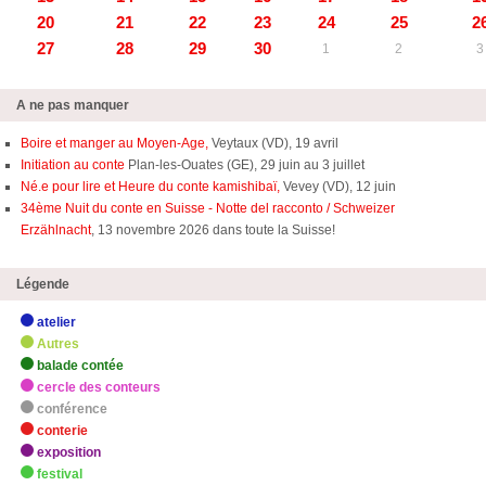
20
21
22
23
24
25
2
27
28
29
30
1
2
3
A ne pas manquer
Boire et manger au Moyen-Age,
Veytaux (VD), 19 avril
Initiation au conte
Plan-les-Ouates (GE), 29 juin au 3 juillet
Né.e pour lire et Heure du conte kamishibaï,
Vevey (VD), 12 juin
34ème Nuit du conte en Suisse - Notte del racconto / Schweizer
Erzählnacht
, 13 novembre 2026 dans toute la Suisse!
Légende
atelier
Autres
balade contée
cercle des conteurs
conférence
conterie
exposition
festival