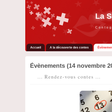
La S
Contog
Accueil
A la découverte des contes
Évènemen
Évènements (14 novembre 2
... Rendez-vous contes ...