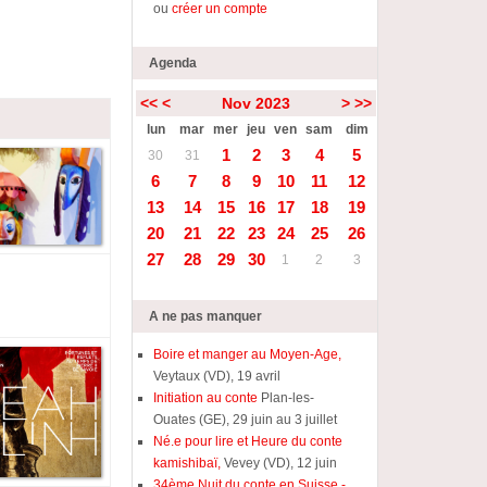
ou
créer un compte
Agenda
<<
<
Nov 2023
>
>>
lun
mar
mer
jeu
ven
sam
dim
1
2
3
4
5
30
31
6
7
8
9
10
11
12
13
14
15
16
17
18
19
20
21
22
23
24
25
26
27
28
29
30
1
2
3
A ne pas manquer
Boire et manger au Moyen-Age,
Veytaux (VD), 19 avril
Initiation au conte
Plan-les-
Ouates (GE), 29 juin au 3 juillet
Né.e pour lire et Heure du conte
kamishibaï,
Vevey (VD), 12 juin
34ème Nuit du conte en Suisse -