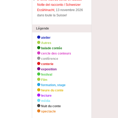
Notte del racconto / Schweizer
Erzählnacht
, 13 novembre 2026
dans toute la Suisse!
Légende
atelier
Autres
balade contée
cercle des conteurs
conférence
conterie
exposition
festival
Film
formation, stage
heure du conte
lecture
média
Nuit du conte
spectacle
zHighlights