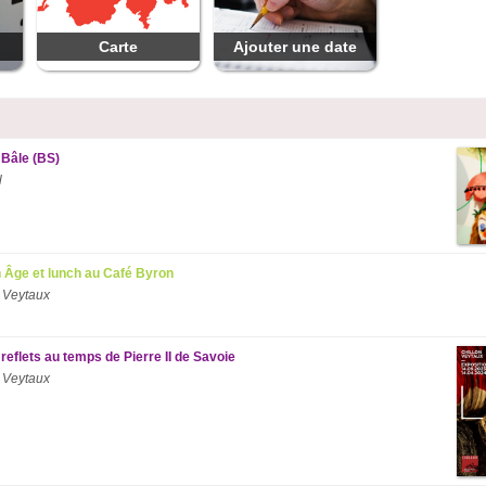
Carte
Ajouter une date
 Bâle (BS)
l
 Âge et lunch au Café Byron
 Veytaux
reflets au temps de Pierre II de Savoie
 Veytaux