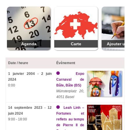
Agenda
Carte
Ajouter une
Date / heure
Évènement
1 janvier 2004 - 2 juin
Expo
2024
Carnaval de
0:00
Bâle, Bâle (BS)
Münsterplatz 20,
4051 Basel
14 septembre 2023 - 12
Leah Linh –
juin 2024
Fortunes et
9:00 - 18:00
reflets au temps
de Pierre II de