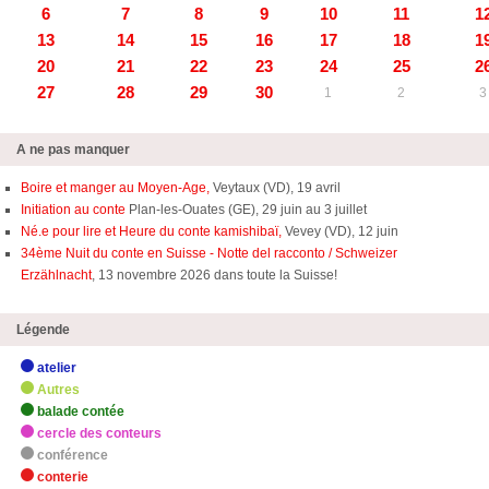
6
7
8
9
10
11
1
13
14
15
16
17
18
1
20
21
22
23
24
25
2
27
28
29
30
1
2
3
A ne pas manquer
Boire et manger au Moyen-Age,
Veytaux (VD), 19 avril
Initiation au conte
Plan-les-Ouates (GE), 29 juin au 3 juillet
Né.e pour lire et Heure du conte kamishibaï,
Vevey (VD), 12 juin
34ème Nuit du conte en Suisse - Notte del racconto / Schweizer
Erzählnacht
, 13 novembre 2026 dans toute la Suisse!
Légende
atelier
Autres
balade contée
cercle des conteurs
conférence
conterie