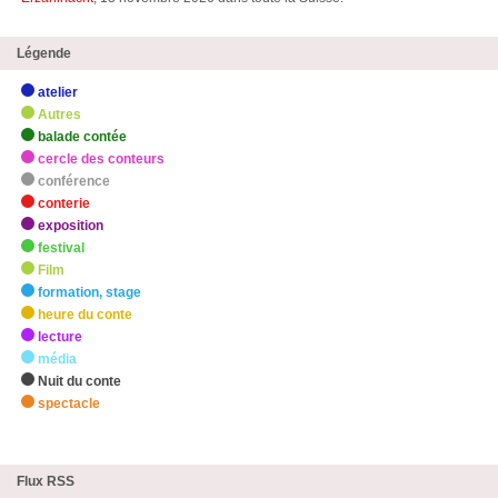
Légende
atelier
Autres
balade contée
cercle des conteurs
conférence
conterie
exposition
festival
Film
formation, stage
heure du conte
lecture
média
Nuit du conte
spectacle
zHighlights
Flux RSS