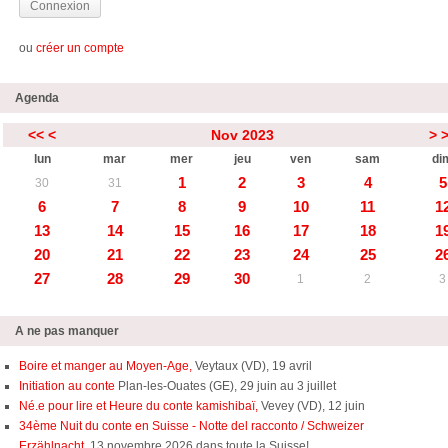
ou
créer un compte
Agenda
<<
<
Nov 2023
>
lun
mar
mer
jeu
ven
sam
di
1
2
3
4
5
30
31
6
7
8
9
10
11
1
13
14
15
16
17
18
1
20
21
22
23
24
25
2
27
28
29
30
1
2
3
A ne pas manquer
Boire et manger au Moyen-Age,
Veytaux (VD), 19 avril
Initiation au conte
Plan-les-Ouates (GE), 29 juin au 3 juillet
Né.e pour lire et Heure du conte kamishibaï,
Vevey (VD), 12 juin
34ème Nuit du conte en Suisse - Notte del racconto / Schweizer
Erzählnacht
, 13 novembre 2026 dans toute la Suisse!