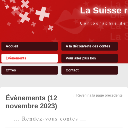
La Suisse 
Contographie de
Accueil
A la découverte des contes
Évènements
Pour aller plus loin
Offres
Contact
← Revenir à la page précédente
Évènements (12
novembre 2023)
... Rendez-vous contes ...