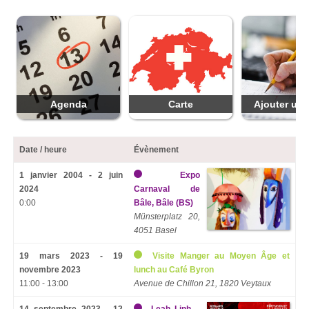
Agenda
Carte
Ajouter une
Date / heure
Évènement
1 janvier 2004 - 2 juin
Expo
2024
Carnaval de
0:00
Bâle, Bâle (BS)
Münsterplatz 20,
4051 Basel
19 mars 2023 - 19
Visite Manger au Moyen Âge et
novembre 2023
lunch au Café Byron
11:00 - 13:00
Avenue de Chillon 21, 1820 Veytaux